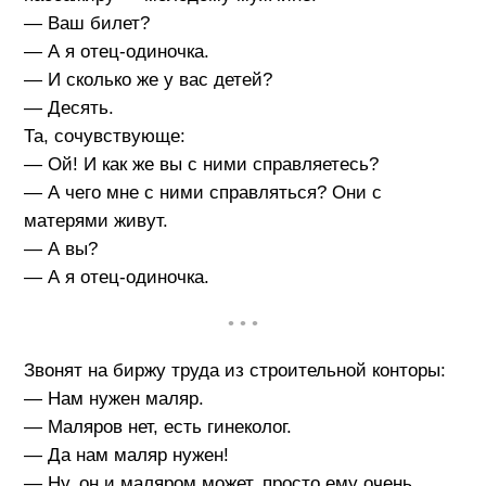
— Ваш билет?
— А я отец-одиночка.
— И сколько же у вас детей?
— Десять.
Та, сочувствующе:
— Ой! И как же вы с ними справляетесь?
— А чего мне с ними справляться? Они с
матерями живут.
— А вы?
— А я отец-одиночка.
• • •
Звонят на биржу труда из строительной конторы:
— Нам нужен маляр.
— Маляров нет, есть гинеколог.
— Да нам маляр нужен!
— Ну, он и маляром может, просто ему очень