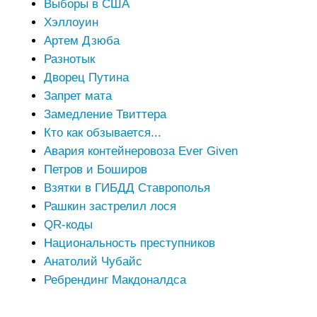
Выборы в США
Хэллоуин
Артем Дзюба
Разнотык
Дворец Путина
Запрет мата
Замедление Твиттера
Кто как обзывается...
Авария контейнеровоза Ever Given
Петров и Боширов
Взятки в ГИБДД Ставрополья
Рашкин застрелил лося
QR-коды
Национальность преступников
Анатолий Чубайс
Ребрендинг Макдоналдса