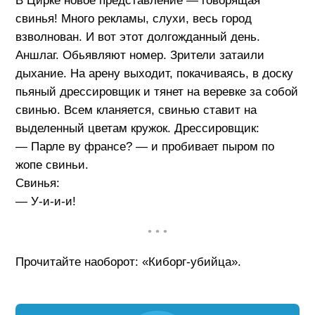
В Цирке новое представление — говорящая
свинья! Много рекламы, слухи, весь город
взволнован. И вот этот долгожданный день.
Аншлаг. Обьявляют номер. Зрители затаили
дыхание. На арену выходит, покачиваясь, в доску
пьяный дрессировщик и тянет на веревке за собой
свинью. Всем кланяется, свинью ставит на
выделенный цветам кружок. Дрессировщик:
— Парле ву франсе? — и пробивает пыром по
жопе свиньи.
Свинья:
— У-и-и-и!
• • •
Прочитайте наоборот: «Киборг-убийца».