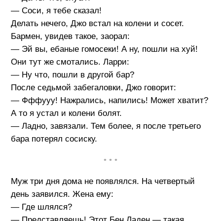
— Соси, я тебе сказал!
Делать нечего, Джо встал на колени и сосет.
Бармен, увидев такое, заорал:
— Эй вы, ебаные гомосеки! А ну, пошли на хуй!
Они тут же смотались. Ларри:
— Ну что, пошли в другой бар?
После седьмой забегаловки, Джо говорит:
— Фффууу! Нажрались, напились! Может хватит?
А то я устал и колени болят.
— Ладно, завязали. Тем более, я после третьего
бара потерял сосиску.
• • •
Муж три дня дома не появлялся. На четвертый
день заявился. Жена ему:
— Где шлялся?
— Представляешь! Этот Бен Ладен — такая