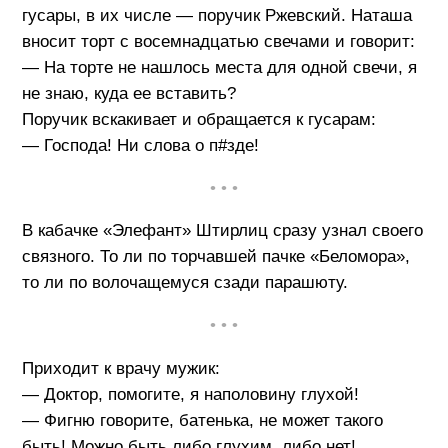
гусары, в их числе — поручик Ржевский. Наташа
вносит торт с восемнадцатью свечами и говорит:
— На торте не нашлось места для одной свечи, я
не знаю, куда ее вставить?
Поручик вскакивает и обращается к гусарам:
— Господа! Ни слова о п#зде!
• • •
В кабачке «Элефант» Штирлиц сразу узнал своего
связного. То ли по торчавшей пачке «Беломора»,
то ли по волочащемуся сзади парашюту.
• • •
Приходит к врачу мужик:
— Доктор, помогите, я наполовину глухой!
— Фигню говорите, батенька, не может такого
быть! Можно быть либо глухим, либо нет!