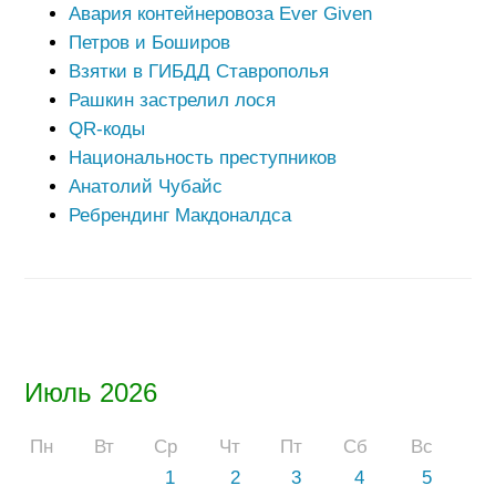
Авария контейнеровоза Ever Given
Петров и Боширов
Взятки в ГИБДД Ставрополья
Рашкин застрелил лося
QR-коды
Национальность преступников
Анатолий Чубайс
Ребрендинг Макдоналдса
Июль 2026
Пн
Вт
Ср
Чт
Пт
Сб
Вс
1
2
3
4
5