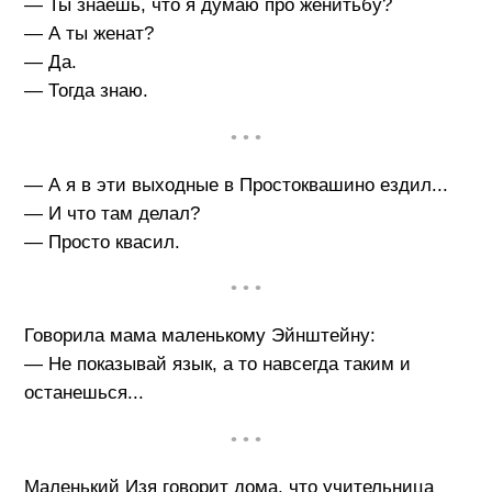
— Ты знаешь, что я думаю про женитьбу?
— А ты женат?
— Да.
— Тогда знаю.
• • •
— А я в эти выходные в Простоквашино ездил...
— И что там делал?
— Просто квасил.
• • •
Говорила мама маленькому Эйнштейну:
— Не показывай язык, а то навсегда таким и
останешься...
• • •
Маленький Изя говорит дома, что учительница