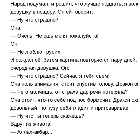
Народ подумал, и решил, что лучше поддаться вол
девушку в пещеру. Он ей говорит:
— Ну что страшно?
Она:
— Очень! Не ешь меня пожалуйста!
Он:
— Не люблю трусих.
И сожрал её. Затем картина повторяется пару дней,
очередная девушка. Он:
— Ну что страшно? Сейчас я тебя сьем!
Она ноль внимания, стоит опустив голову. Дракон о
— Чего молчишь, от страха дар речи потеряла?
Она стоит, что-то себе под нос бормочит. Дракон сх
довольный, по пузу себя гладит и приговаривает:
— Ну что ты теперь скажешь?
Вдруг из живота:
— Аллах-акбар...