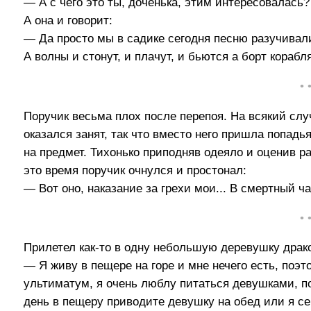
— А с чего это ты, доченька, этим интересовалась?
А она и говорит:
— Да просто мы в садике сегодня песню разучивал
А волны и стонут, и плачут, и бьются а борт корабл
• 
Поручик весьма плох после перепоя. На всякий слу
оказался занят, так что вместо него пришла попад
на предмет. Тихонько приподняв одеяло и оценив р
это время поручик очнулся и простонал:
— Вот оно, наказание за грехи мои... В смертный ча
• 
Прилетел как-то в одну небольшую деревушку драко
— Я живу в пещере на горе и мне нечего есть, поэт
ультиматум, я очень люблу питаться девушками, п
день в пещеру приводите девушку на обед или я се