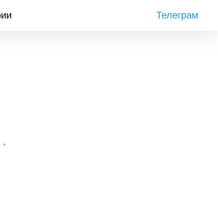
рии
Телеграм
• •