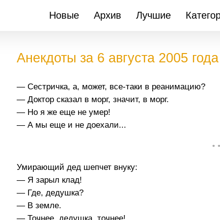
Новые
Архив
Лучшие
Катего
Анекдоты за 6 августа 2005 года
— Сестричка, а, может, все-таки в реанимацию?
— Доктор сказал в морг, значит, в морг.
— Но я же еще не умер!
— А мы еще и не доехали...
• 
Умирающий дед шепчет внуку:
— Я зарыл клад!
— Где, дедушка?
— В земле.
— Точнее, дедушка, точнее!