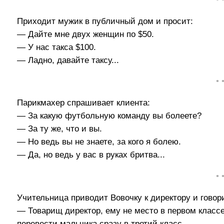
Приходит мужик в публичный дом и просит:
— Дайте мне двух женщин по $50.
— У нас такса $100.
— Ладно, давайте таксу...
• 
Парикмахер спрашивает клиента:
— За какую футбольную команду вы болеете?
— За ту же, что и вы.
— Но ведь вы не знаете, за кого я болею.
— Да, но ведь у вас в руках бритва...
• 
Учительница приводит Вовочку к директору и говор
— Товарищ директор, ему не место в первом классе
перевести мальчика сразу в третий класс.