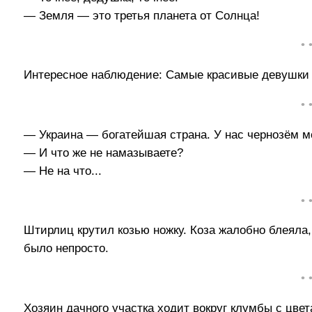
— Земля — это третья планета от Солнца!
• 
Интересное наблюдение: Самые красивые девушки п
• 
— Украина — богатейшая страна. У нас чернозём м
— И что же не намазываете?
— Не на что...
• 
Штирлиц крутил козью ножку. Коза жалобно блеяла
было непросто.
• 
Хозяин дачного участка ходит вокруг клумбы с цв