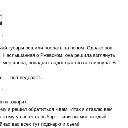
и:
я!
• •
чай гусары решили послать за попом. Однако поп
ья. Наслышанная о Ржевском, она решила взглянуть
азмер члена, попадья сладострастно всхлипнула. В
с — поп-педераст...
• •
н и говорит:
ому я решил обратиться к вам! Итак я ставлю вам
оэтому у вас есть выбор — или вы мне каждый
йчас вас всех тут поджарю и сьем!