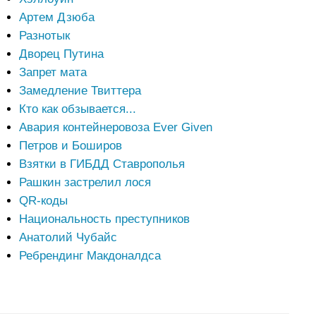
Артем Дзюба
Разнотык
Дворец Путина
Запрет мата
Замедление Твиттера
Кто как обзывается...
Авария контейнеровоза Ever Given
Петров и Боширов
Взятки в ГИБДД Ставрополья
Рашкин застрелил лося
QR-коды
Национальность преступников
Анатолий Чубайс
Ребрендинг Макдоналдса