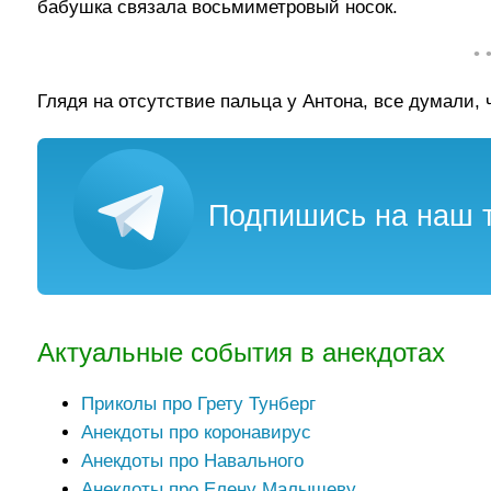
бабушка связала восьмиметровый носок.
• 
Глядя на отсутствие пальца у Антона, все думали, 
Подпишись на наш т
Актуальные события в анекдотах
Приколы про Грету Тунберг
Анекдоты про коронавирус
Анекдоты про Навального
Анекдоты про Елену Малышеву